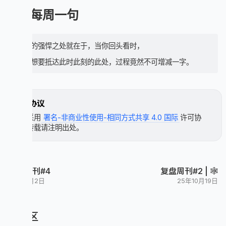
💫 每周一句
命运的强悍之处就在于，当你回头看时，
发现想要抵达此时此刻的此处，过程竟然不可增减一字。
许可协议
本文采用
署名-非商业性使用-相同方式共享 4.0 国际
许可协
议，转载请注明出处。
复盘周刊#4
复盘周刊#2 | 🕸
25年11月2日
25年10月19日
评论区