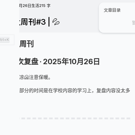
25年10月26日
生活
215 字
文章目录
复盘周刊#3 | 💦
trl+K
复盘周刊
第3次复盘 · 2025年10月26日
天气转凉🥶注意保暖。
这周大部分的时间是在学校内容的学习上，复盘内容没太多
写的。