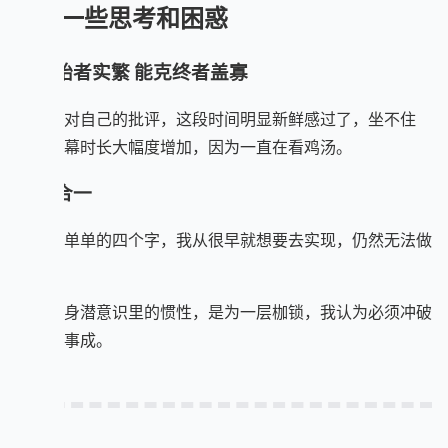
🤔 一些思考和困惑
有善始者实繁 能克终者盖寡
这算是对自己的批评，这段时间明显新鲜感过了，坐不住
了。屏幕时长大幅度增加，因为一直在看鸡汤。
知行合一
这简简单单的四个字，我从很早就想要去实现，仍然无法做
到。
来自自身潜意识里的惯性，是为一层枷锁，我认为必须冲破
它才能事成。