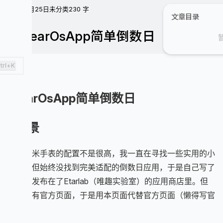
22年8月25日
未分类
230 字
文章目录
⌚WearOsApp简单倒数日
trl+K
WearOsApp简单倒数日
背景
因为小米手表的配置不是很高，我一直在寻找一些实用的小
应用，但始终没找到完美适配的倒数日应用，于是自己写了
一个，发布在了Etarlab（唯趣实验室）的应用商店里。但
始终没有官方页面，于是用本页面代替官方页面（懒得写官
网啦