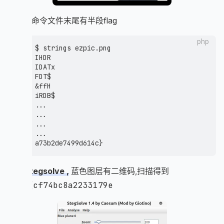
strings命令文件末尾有半段flag
php
$ strings ezpic.png            

IHDR

IDATx

FDT$

&ffH

iRDB$

...

...

...

...

拖入
Stegsolve ,
蓝色图层有二维码,扫描得到
flag{cf74bc8a2233179e