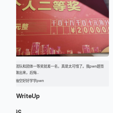
我们团队和团体一等奖就差一名，真是太可惜了。我pwn题签
到没做出来，后悔...
一定抽空好好学学pwn
部分WriteUp
misc