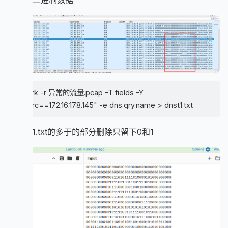
令导出二进制数据
tshark -r 异常的流量.pcap -T fields -Y
"ip.src==172.16.178.145" -e dns.qry.name > dnst1.txt
把dnst1.txt的多于的部分删除只留下0和1