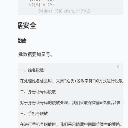
    v7[9] = 29;

    v7[10] = 7;

94 lines, 1510 chars, 1.47 KiB
    v7[11] = 26;

    v7[12] = 34;

数据安全
    v7[13] = 18;

    v7[14] = 14;

    v7[15] = 8;

数据脱敏
    v7[16] = 35;

    v7[17] = 24;

    v7[18] = 19;

给了一批数据要加星号。
    v7[19] = 12;

    v7[20] = 23;

c
    v7[21] = 15;

一、姓名脱敏

    v7[22] = 10;

    v7[23] = 36;

在处理姓名信息时，采用“姓氏+脱敏字符”的方式进行脱敏。
    v7[24] = 31;

    v7[25] = 6;

二、身份证号码脱敏

    v7[26] = 27;

    v7[27] = 17;

对于身份证号码的脱敏处理，我们采取保留前6位和后4位（包括校验码
    v7[28] = 25;

    v7[29] = 32;

三、手机号脱敏

    v7[30] = 22;

    v7[31] = 11;
