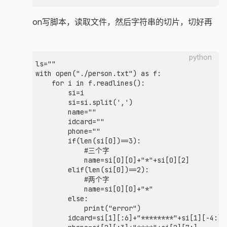
    v7[32] = 30;

    v7[33] = 21;

用python写脚本，读取文件，然后字符串的切片，切好再
    v7[34] = 33;

    v7[35] = 9;

写入
    v7[36] = 16;

    v7[37] = 37;

python
    v8[0] = 102;

ls=""

    v8[1] = 108;

with open("./person.txt") as f:

    v8[2] = 97;

    for i in f.readlines():

    v8[3] = 103;

        si=i

    v8[4] = 123;

        si=si.split(',')

    v8[5] = 52;

        name=""

    v8[6] = 55;

        idcard=""

    v8[7] = 101;

        phone=""

    v8[8] = 98;

        if(len(si[0])==3):

    v8[9] = 102;

            #三个字

    v8[10] = 48;

            name=si[0][0]+"*"+si[0][2]

    v8[11] = 48;

        elif(len(si[0])==2):

    v8[12] = 56;

            #两个字

    v8[13] = 57;

            name=si[0][0]+"*"

    v8[14] = 57;

        else:

    v8[15] = 97;

            print("error")

    v8[16] = 51;

        idcard=si[1][:6]+"********"+si[1][-4:]

    v8[17] = 54;
