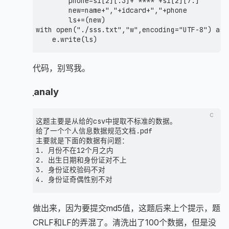
        phone=si[2][:3]+"****"+si[2][7:]

    v8[18] = 97;

        new=name+","+idcard+","+phone

    v8[19] = 57;

        ls+=(new)

    v8[20] = 53;

with open("./sss.txt","w",encoding="UTF-8") as e
    v8[21] = 98;

    v8[22] = 99;

    v8[23] = 101;

    v8[24] = 48;

很石的代码，别骂我。
    v8[25] = 49;

    v8[26] = 53;

data_analy
    v8[27] = 53;

    v8[28] = 101;

    v8[29] = 102;

c
这题主要是从给的csv中提取不标准的数据。

    v8[30] = 101;

给了一个个人信息数据规范文档.pdf

    v8[31] = 51;

主要就是下面的数据有问题：

    v8[32] = 50;

1. 月份不在12个月之内

    v8[33] = 98;

2. 出生日期和身份证对不上

    v8[34] = 56;

3. 身份证校验码不对

    v8[35] = 100;

    v8[36] = 97;

    v8[37] = 125;

这题没做出来，因为要提交md5值，这题后来上个提示，题
    for(int i=0;i<38;i++)

    {

目方把CRLF和LF的弄混了。清洗出了100个数据，但是没