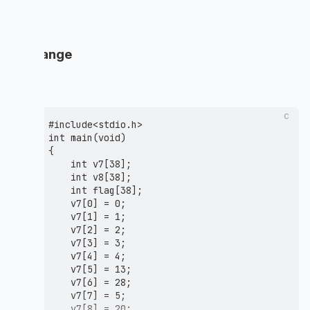
Re
exchange
签到题
c
#include<stdio.h>

int main(void)

{

    int v7[38];

    int v8[38];

    int flag[38];

    v7[0] = 0;

    v7[1] = 1;

    v7[2] = 2;

    v7[3] = 3;

    v7[4] = 4;

    v7[5] = 13;

    v7[6] = 28;

    v7[7] = 5;

    v7[8] = 20;
