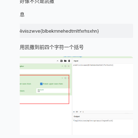
凯撒？好像不只是凯撒
题目信息
yzabliviiszwve{blbekmnehedtmltfxrhsxhn}
第一层用凯撒到前四个字符一个括号