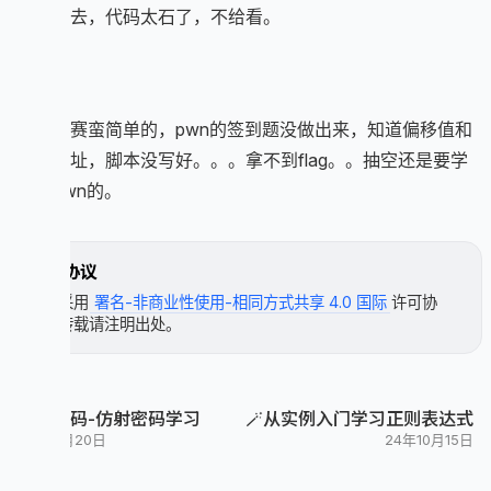
        flag[v7[i]]=v8[i];

法交上去，代码太石了，不给看。
    }

    for(int j=0;j<38;j++)

    {

总结
        printf("%c",flag[j]);

    }

这个比赛蛮简单的，pwn的签到题没做出来，知道偏移值和
    return 0;

后门地址，脚本没写好。。。拿不到flag。。抽空还是要学
一学pwn的。
许可协议
本文采用
署名-非商业性使用-相同方式共享 4.0 国际
许可协
议，转载请注明出处。
古典密码-仿射密码学习
🪄从实例入门学习正则表达式
24年11月20日
24年10月15日