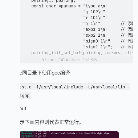
    pairing_t pairing;

    const char *params = "type a\n"

                         "q 109\n"

                         "r 101\n"

                         "h 1\n"        // 添加
                         "exp1 1\n"     // 添加
                         "exp2 1\n"     // 添加
                         "sign0 1\n"    // 添加
                         "sign1 1\n";   // 添加
    pairing_init_set_buf(pairing, params, strlen
57 lines, 1424 chars, 1.51 KiB
    // 生成密钥对

    element_t g, sk, pk;

在test.c同目录下使用gcc编译
    element_init_G1(g, pairing);

    element_init_Zr(sk, pairing);

gcc test.c -I/usr/local/include -L/usr/local/lib -
    element_init_G1(pk, pairing);

lpbc -lgmp
    // 生成生成元 g

    element_random(g);

运行a.out
    // 随机选择私钥 sk

    element_random(sk);

如果显示下面内容则代表正常运行。
    // 计算公钥 pk = g^sk

    element_pow_zn(pk, g, sk);
