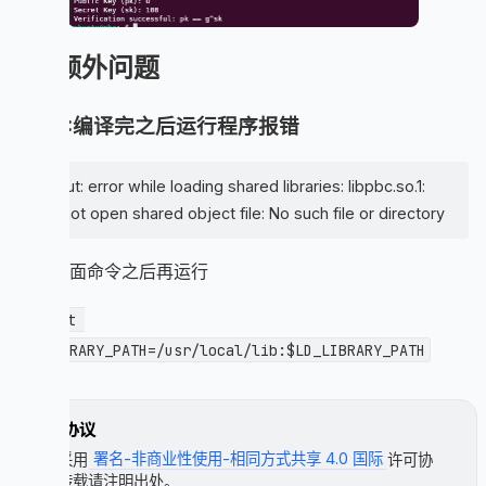
    // 打印公钥和私钥

    printf("Public Key (pk): ");

    element_printf("%B\n", pk);

5.额外问题
    printf("Secret Key (sk): ");

    element_printf("%B\n", sk);

问题1:编译完之后运行程序报错
    // 验证：pk 应该等于 g^sk

    element_t pk_verify;

    element_init_G1(pk_verify, pairing);

./a.out: error while loading shared libraries: libpbc.so.1:
    element_pow_zn(pk_verify, g, sk);

cannot open shared object file: No such file or directory
    if (element_cmp(pk, pk_verify) == 0) {

        printf("Verification successful: pk == g
执行下面命令之后再运行
    } else {

        printf("Verification failed: pk != g^sk\
    }

export 
LD_LIBRARY_PATH=/usr/local/lib:$LD_LIBRARY_PATH
    // 清理

    element_clear(g);

    element_clear(sk);

    element_clear(pk);

许可协议
    element_clear(pk_verify);

本文采用
署名-非商业性使用-相同方式共享 4.0 国际
许可协
    pairing_clear(pairing);

议，转载请注明出处。