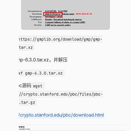
wget https://gmplib.org/download/gmp/gmp-
6.3.0.tar.xz
下载gmp-6.3.0.tar.xz，并解压
tar -xf gmp-6.3.0.tar.xz
下载pbc源码
wget 
https://crypto.stanford.edu/pbc/files/pbc-
0.5.14.tar.gz
https://crypto.stanford.edu/pbc/download.html